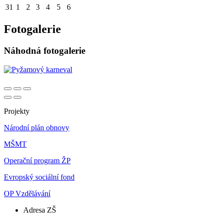
31
1
2
3
4
5
6
Fotogalerie
Náhodná fotogalerie
Projekty
Národní plán obnovy
MŠMT
Operační program ŽP
Evropský sociální fond
OP Vzdělávání
Adresa ZŠ