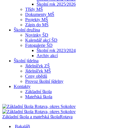
Školní rok 2025⁄2026
Třídy MŠ
Dokumenty MŠ
Projekty MŠ
Zápis do MŠ
Školní družina
Novinky ŠD
Kalendář akcí ŠD
Fotogalerie ŠD
Školní rok 2023⁄2024
Archiv akcí
Školní jídelna
Jídelníček ZŠ
Jídelníček MŠ
Ceny obědů
Provoz školní jídelny
Kontakty
Základní škola
Mateřská škola
Základní škola a mateřská škola
Rotava
Bakaláři