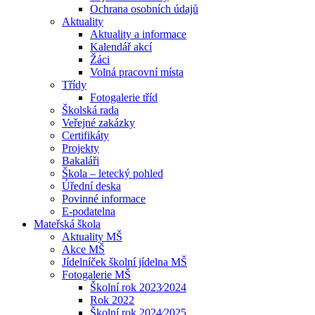
Ochrana osobních údajů
Aktuality
Aktuality a informace
Kalendář akcí
Žáci
Volná pracovní místa
Třídy
Fotogalerie tříd
Školská rada
Veřejné zakázky
Certifikáty
Projekty
Bakaláři
Škola – letecký pohled
Úřední deska
Povinné informace
E-podatelna
Mateřská škola
Aktuality MŠ
Akce MŠ
Jídelníček školní jídelna MŠ
Fotogalerie MŠ
Školní rok 2023⁄2024
Rok 2022
Školní rok 2024⁄2025