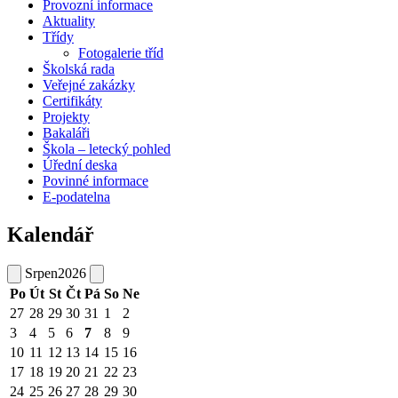
Provozní informace
Aktuality
Třídy
Fotogalerie tříd
Školská rada
Veřejné zakázky
Certifikáty
Projekty
Bakaláři
Škola – letecký pohled
Úřední deska
Povinné informace
E-podatelna
Kalendář
Srpen
2026
Po
Út
St
Čt
Pá
So
Ne
27
28
29
30
31
1
2
3
4
5
6
7
8
9
10
11
12
13
14
15
16
17
18
19
20
21
22
23
24
25
26
27
28
29
30