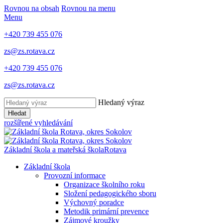
Rovnou na obsah
Rovnou na menu
Menu
+420 739 455 076
zs@zs.rotava.cz
+420 739 455 076
zs@zs.rotava.cz
Hledaný výraz
Hledat
rozšířené vyhledávání
Základní škola a mateřská škola
Rotava
Základní škola
Provozní informace
Organizace školního roku
Složení pedagogického sboru
Výchovný poradce
Metodik primární prevence
Zájmové kroužky