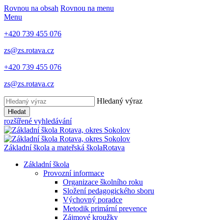
Rovnou na obsah
Rovnou na menu
Menu
+420 739 455 076
zs@zs.rotava.cz
+420 739 455 076
zs@zs.rotava.cz
Hledaný výraz
Hledat
rozšířené vyhledávání
Základní škola a mateřská škola
Rotava
Základní škola
Provozní informace
Organizace školního roku
Složení pedagogického sboru
Výchovný poradce
Metodik primární prevence
Zájmové kroužky