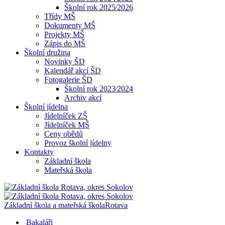
Školní rok 2025⁄2026
Třídy MŠ
Dokumenty MŠ
Projekty MŠ
Zápis do MŠ
Školní družina
Novinky ŠD
Kalendář akcí ŠD
Fotogalerie ŠD
Školní rok 2023⁄2024
Archiv akcí
Školní jídelna
Jídelníček ZŠ
Jídelníček MŠ
Ceny obědů
Provoz školní jídelny
Kontakty
Základní škola
Mateřská škola
Základní škola a mateřská škola
Rotava
Bakaláři