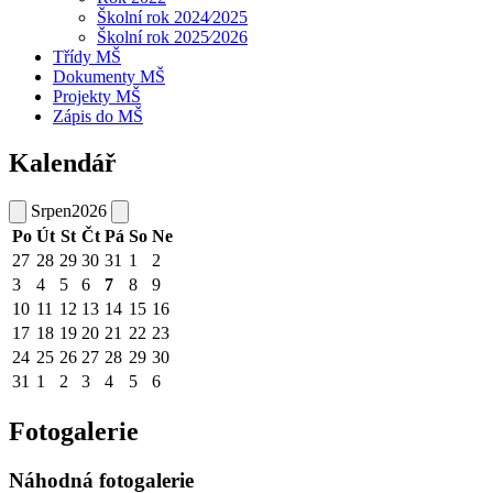
Školní rok 2024⁄2025
Školní rok 2025⁄2026
Třídy MŠ
Dokumenty MŠ
Projekty MŠ
Zápis do MŠ
Kalendář
Srpen
2026
Po
Út
St
Čt
Pá
So
Ne
27
28
29
30
31
1
2
3
4
5
6
7
8
9
10
11
12
13
14
15
16
17
18
19
20
21
22
23
24
25
26
27
28
29
30
31
1
2
3
4
5
6
Fotogalerie
Náhodná fotogalerie