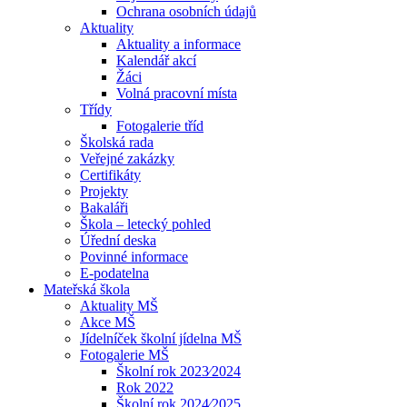
Ochrana osobních údajů
Aktuality
Aktuality a informace
Kalendář akcí
Žáci
Volná pracovní místa
Třídy
Fotogalerie tříd
Školská rada
Veřejné zakázky
Certifikáty
Projekty
Bakaláři
Škola – letecký pohled
Úřední deska
Povinné informace
E-podatelna
Mateřská škola
Aktuality MŠ
Akce MŠ
Jídelníček školní jídelna MŠ
Fotogalerie MŠ
Školní rok 2023⁄2024
Rok 2022
Školní rok 2024⁄2025