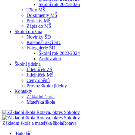
Školní rok 2025⁄2026
Třídy MŠ
Dokumenty MŠ
Projekty MŠ
Zápis do MŠ
Školní družina
Novinky ŠD
Kalendář akcí ŠD
Fotogalerie ŠD
Školní rok 2023⁄2024
Archiv akcí
Školní jídelna
Jídelníček ZŠ
Jídelníček MŠ
Ceny obědů
Provoz školní jídelny
Kontakty
Základní škola
Mateřská škola
Základní škola a mateřská škola
Rotava
Bakaláři