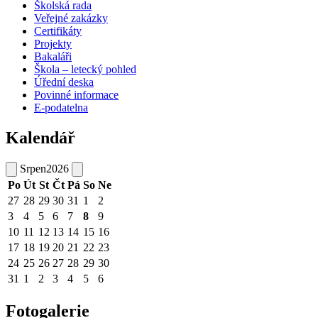
Školská rada
Veřejné zakázky
Certifikáty
Projekty
Bakaláři
Škola – letecký pohled
Úřední deska
Povinné informace
E-podatelna
Kalendář
Srpen
2026
Po
Út
St
Čt
Pá
So
Ne
27
28
29
30
31
1
2
3
4
5
6
7
8
9
10
11
12
13
14
15
16
17
18
19
20
21
22
23
24
25
26
27
28
29
30
31
1
2
3
4
5
6
Fotogalerie