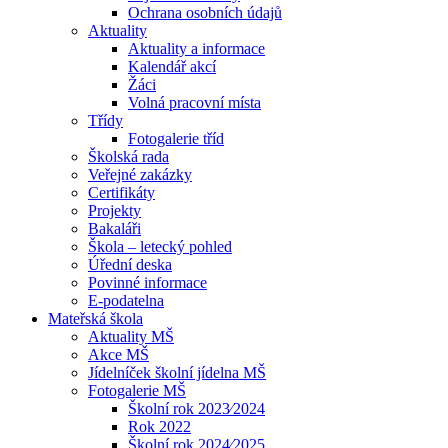
Ochrana osobních údajů
Aktuality
Aktuality a informace
Kalendář akcí
Žáci
Volná pracovní místa
Třídy
Fotogalerie tříd
Školská rada
Veřejné zakázky
Certifikáty
Projekty
Bakaláři
Škola – letecký pohled
Úřední deska
Povinné informace
E-podatelna
Mateřská škola
Aktuality MŠ
Akce MŠ
Jídelníček školní jídelna MŠ
Fotogalerie MŠ
Školní rok 2023⁄2024
Rok 2022
Školní rok 2024⁄2025