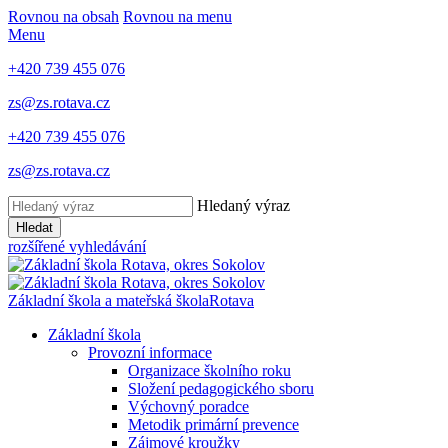
Rovnou na obsah
Rovnou na menu
Menu
+420 739 455 076
zs@zs.rotava.cz
+420 739 455 076
zs@zs.rotava.cz
Hledaný výraz
Hledat
rozšířené vyhledávání
Základní škola a mateřská škola
Rotava
Základní škola
Provozní informace
Organizace školního roku
Složení pedagogického sboru
Výchovný poradce
Metodik primární prevence
Zájmové kroužky