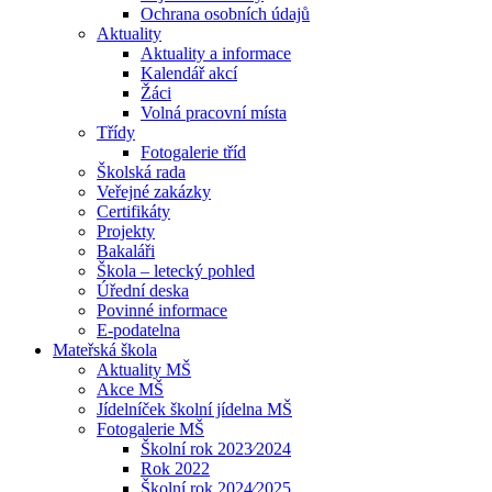
Ochrana osobních údajů
Aktuality
Aktuality a informace
Kalendář akcí
Žáci
Volná pracovní místa
Třídy
Fotogalerie tříd
Školská rada
Veřejné zakázky
Certifikáty
Projekty
Bakaláři
Škola – letecký pohled
Úřední deska
Povinné informace
E-podatelna
Mateřská škola
Aktuality MŠ
Akce MŠ
Jídelníček školní jídelna MŠ
Fotogalerie MŠ
Školní rok 2023⁄2024
Rok 2022
Školní rok 2024⁄2025