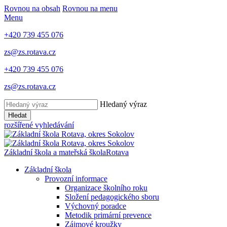
Rovnou na obsah
Rovnou na menu
Menu
+420 739 455 076
zs@zs.rotava.cz
+420 739 455 076
zs@zs.rotava.cz
Hledaný výraz
Hledat
rozšířené vyhledávání
Základní škola a mateřská škola
Rotava
Základní škola
Provozní informace
Organizace školního roku
Složení pedagogického sboru
Výchovný poradce
Metodik primární prevence
Zájmové kroužky