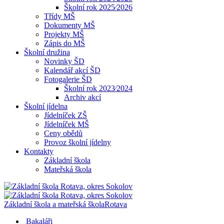
Školní rok 2025⁄2026
Třídy MŠ
Dokumenty MŠ
Projekty MŠ
Zápis do MŠ
Školní družina
Novinky ŠD
Kalendář akcí ŠD
Fotogalerie ŠD
Školní rok 2023⁄2024
Archiv akcí
Školní jídelna
Jídelníček ZŠ
Jídelníček MŠ
Ceny obědů
Provoz školní jídelny
Kontakty
Základní škola
Mateřská škola
Základní škola a mateřská škola
Rotava
Bakaláři