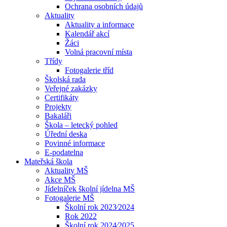
Ochrana osobních údajů
Aktuality
Aktuality a informace
Kalendář akcí
Žáci
Volná pracovní místa
Třídy
Fotogalerie tříd
Školská rada
Veřejné zakázky
Certifikáty
Projekty
Bakaláři
Škola – letecký pohled
Úřední deska
Povinné informace
E-podatelna
Mateřská škola
Aktuality MŠ
Akce MŠ
Jídelníček školní jídelna MŠ
Fotogalerie MŠ
Školní rok 2023⁄2024
Rok 2022
Školní rok 2024⁄2025