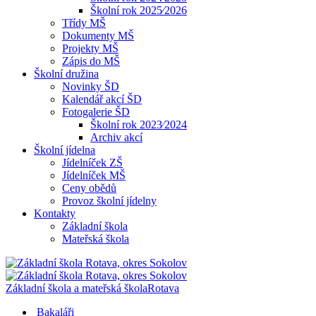
Školní rok 2025⁄2026
Třídy MŠ
Dokumenty MŠ
Projekty MŠ
Zápis do MŠ
Školní družina
Novinky ŠD
Kalendář akcí ŠD
Fotogalerie ŠD
Školní rok 2023⁄2024
Archiv akcí
Školní jídelna
Jídelníček ZŠ
Jídelníček MŠ
Ceny obědů
Provoz školní jídelny
Kontakty
Základní škola
Mateřská škola
Základní škola a mateřská škola
Rotava
Bakaláři