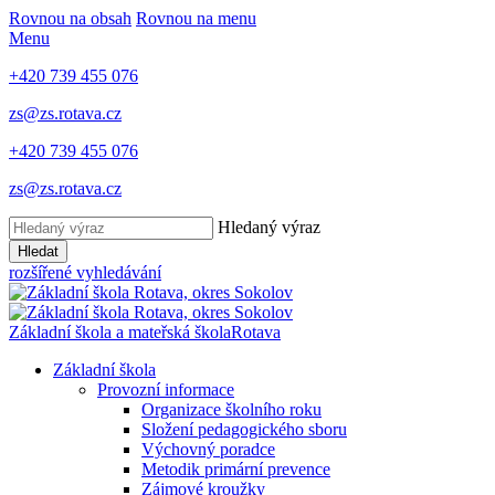
Rovnou na obsah
Rovnou na menu
Menu
+420 739 455 076
zs@zs.rotava.cz
+420 739 455 076
zs@zs.rotava.cz
Hledaný výraz
Hledat
rozšířené vyhledávání
Základní škola a mateřská škola
Rotava
Základní škola
Provozní informace
Organizace školního roku
Složení pedagogického sboru
Výchovný poradce
Metodik primární prevence
Zájmové kroužky