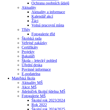
Ochrana osobních údajů
Aktuality
Aktuality a informace
Kalendář akcí
Žáci
Volná pracovní místa
Třídy
Fotogalerie tříd
Školská rada
Veřejné zakázky
Certifikáty
Projekty
Bakaláři
Škola – letecký pohled
Úřední deska
Povinné informace
E-podatelna
Mateřská škola
Aktuality MŠ
Akce MŠ
Jídelníček školní jídelna MŠ
Fotogalerie MŠ
Školní rok 2023⁄2024
Rok 2022
Školní rok 2024⁄2025