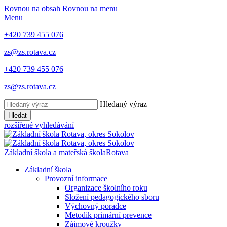
Rovnou na obsah
Rovnou na menu
Menu
+420 739 455 076
zs@zs.rotava.cz
+420 739 455 076
zs@zs.rotava.cz
Hledaný výraz
Hledat
rozšířené vyhledávání
Základní škola a mateřská škola
Rotava
Základní škola
Provozní informace
Organizace školního roku
Složení pedagogického sboru
Výchovný poradce
Metodik primární prevence
Zájmové kroužky