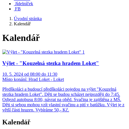
Jídelníček
FB
Úvodní stránka
Kalendář
Kalendář
Výlet - "Kouzelná stezka hradem Loket"
10. 5. 2024 od 08:00 do 11:30
Místo konání:
Hrad Loket - Loket
Předškoláci a budoucí předškoláci pojedou na výlet "Kouzelná
stezka hradem Loket". Děti se budou scházet nejpozději do 7:45.
Odjezd autobusu 8:00, návrat na oběd. Svačina je zajištěna z MŠ.
Děti si sebou mohou vzít vlastní svačinu a pití v batůžku. Výlet je z
větší části hrazen. Vybíráme 50,- Kč.
Kalendář